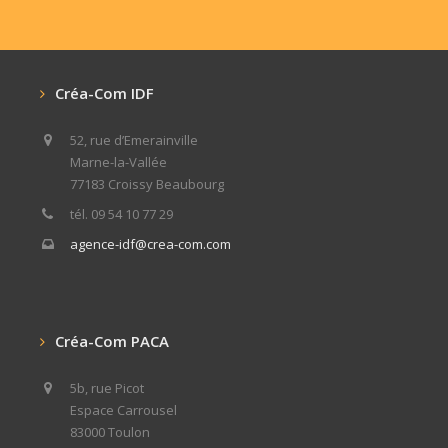
Créa-Com IDF
52, rue d’Emerainville
Marne-la-Vallée
77183 Croissy Beaubourg
tél. 09 54 10 77 29
agence-idf@crea-com.com
Créa-Com PACA
5b, rue Picot
Espace Carrousel
83000 Toulon