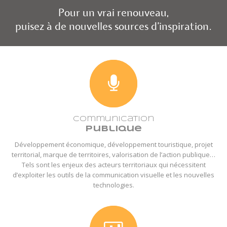
P
o
u
r
u
n
v
r
a
i
r
e
n
o
u
v
e
a
u
,
p
u
i
s
e
z
à
d
e
n
o
u
v
e
l
l
e
s
s
o
u
r
c
e
s
d
’
i
n
s
p
i
r
a
t
i
o
n
.
Communication
publique
Développement économique, développement touristique, projet
territorial, marque de territoires, valorisation de l’action publique…
Tels sont les enjeux des acteurs territoriaux qui nécessitent
d’exploiter les outils de la communication visuelle et les nouvelles
technologies.