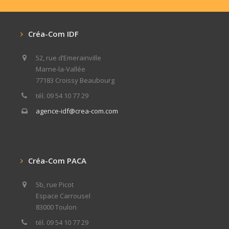
Créa-Com IDF
52, rue d’Emerainville
Marne-la-Vallée
77183 Croissy Beaubourg
tél. 09 54 10 77 29
agence-idf@crea-com.com
Créa-Com PACA
5b, rue Picot
Espace Carrousel
83000 Toulon
tél. 09 54 10 77 29