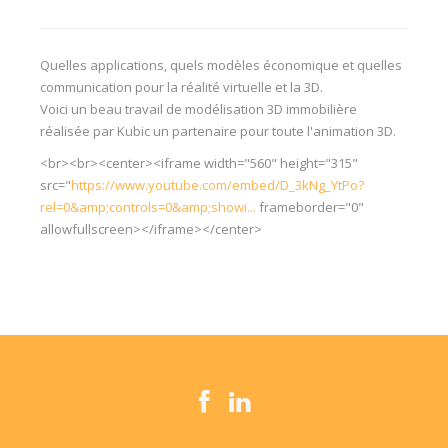
Quelles applications, quels modèles économique et quelles
communication pour la réalité virtuelle et la 3D.
Voici un beau travail de modélisation 3D immobilière
réalisée par Kubic un partenaire pour toute l'animation 3D.
<br><br><center><iframe width="560" height="315"
src="
https://www.youtube.com/embed/D_3kNg_YtPo?
rel=0&amp;controls=0&amp;showi...
frameborder="0"
allowfullscreen></iframe></center>