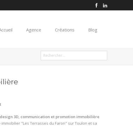
Accueil
Agence
Créations
Blog
lière
t
design 3D, communication et promotion immobilière
immobilier "Les Terrasses du Faron" sur Toulon et sa