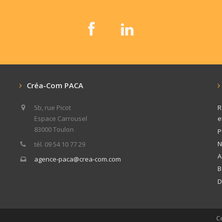
Créa-Com PACA
5b, rue Picot
R
Espace Carrousel
e
83000 Toulon
P
N
tél. 09 54 10 77 29
A
agence-paca@crea-com.com
B
D
C