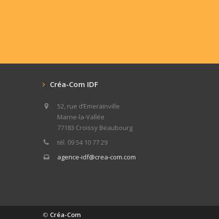
Créa-Com IDF
52, rue d’Emerainville
Marne-la-Vallée
77183 Croissy Beaubourg
tél. 09 54 10 77 29
agence-idf@crea-com.com
©
Créa-Com