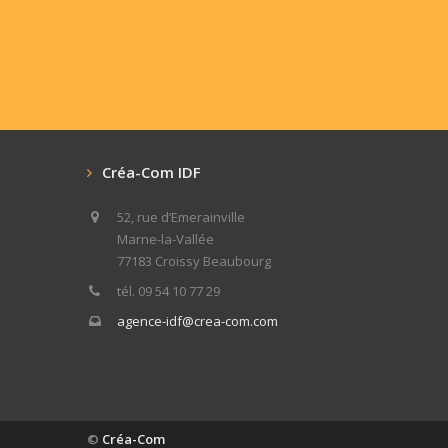
Créa-Com IDF
52, rue d’Emerainville
Marne-la-Vallée
77183 Croissy Beaubourg
tél. 09 54 10 77 29
agence-idf@crea-com.com
©
Créa-Com