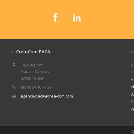
Créa-Com PACA
5b, rue Picot
R
Espace Carrousel
e
83000 Toulon
P
N
tél. 09 54 10 77 29
A
agence-paca@crea-com.com
B
D
C