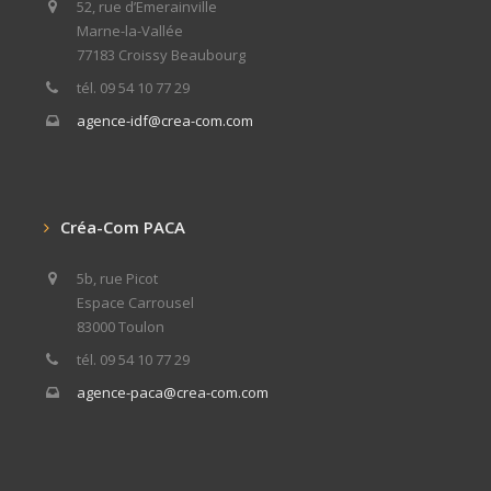
52, rue d’Emerainville
Marne-la-Vallée
77183 Croissy Beaubourg
tél. 09 54 10 77 29
agence-idf@crea-com.com
Créa-Com PACA
5b, rue Picot
Espace Carrousel
83000 Toulon
tél. 09 54 10 77 29
agence-paca@crea-com.com