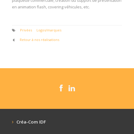
plaquette commerciale, création du support de présentation
en animation flash, covering véhicules, etc.
Privées
Logos/marques
Retour à nos réalisations
Créa-Com IDF