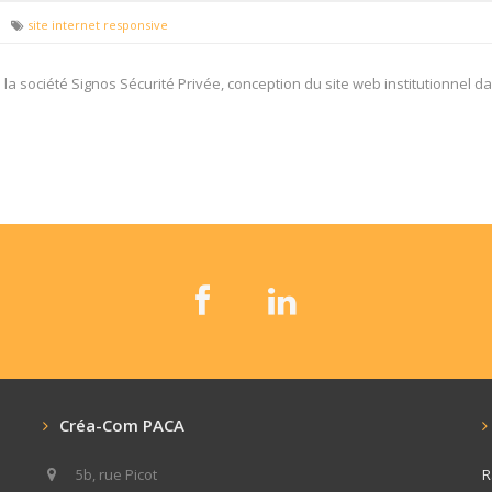
site internet responsive
a société Signos Sécurité Privée, conception du site web institutionnel da
Créa-Com PACA
5b, rue Picot
R